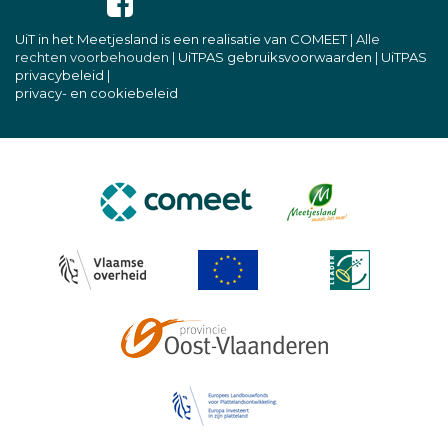
UiT in het Meetjesland is een realisatie van COMEET
| Alle
rechten voorbehouden |
UiTPAS gebruiksvoorwaarden
|
UiTPAS
privacybeleid
|
privacy- en cookiebeleid