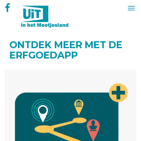
Overslaan
Togg
en
navi
naar
de
inhoud
gaan
ONTDEK MEER MET DE
ERFGOEDAPP