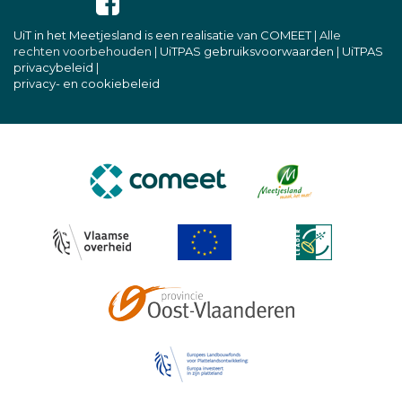
UiT in het Meetjesland is een realisatie van COMEET
| Alle
rechten voorbehouden |
UiTPAS gebruiksvoorwaarden
|
UiTPAS
privacybeleid
|
privacy- en cookiebeleid