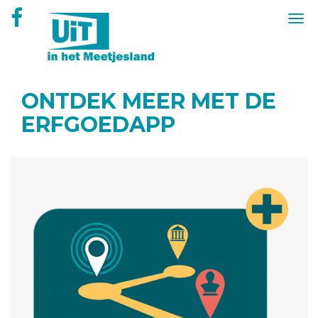
Overslaan
Togg
en
navi
naar
de
inhoud
gaan
ONTDEK MEER MET DE
ERFGOEDAPP