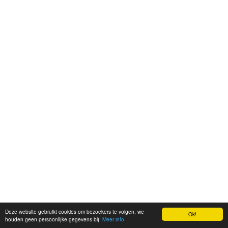
Deze website gebruikt cookies om bezoekers te volgen, we
Ok!
houden geen persoonlijke gegevens bij!
Meer info