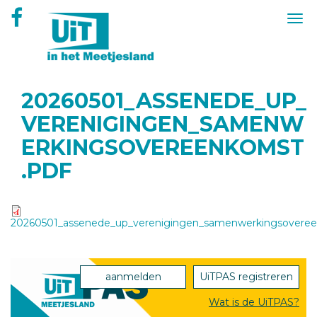
Overslaan
Togg
en
navi
naar
de
inhoud
gaan
20260501_ASSENEDE_UP_
VERENIGINGEN_SAMENW
ERKINGSOVEREENKOMST
.PDF
20260501_assenede_up_verenigingen_samenwerkingsoveree
aanmelden
UiTPAS registreren
Wat is de UiTPAS?