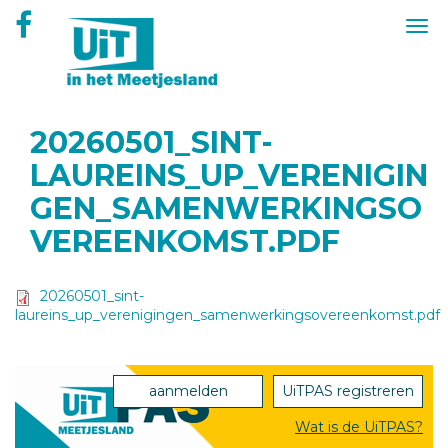
Overslaan
Togg
en
navi
naar
de
inhoud
gaan
20260501_SINT-
LAUREINS_UP_VERENIGIN
GEN_SAMENWERKINGSO
VEREENKOMST.PDF
20260501_sint-
laureins_up_verenigingen_samenwerkingsovereenkomst.pdf
aanmelden
UiTPAS registreren
Wat is de UiTPAS?