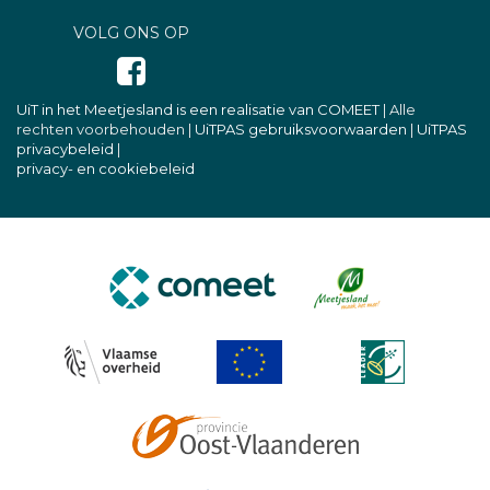
VOLG ONS OP
UiT in het Meetjesland is een realisatie van COMEET
| Alle
rechten voorbehouden |
UiTPAS gebruiksvoorwaarden
|
UiTPAS
privacybeleid
|
privacy- en cookiebeleid