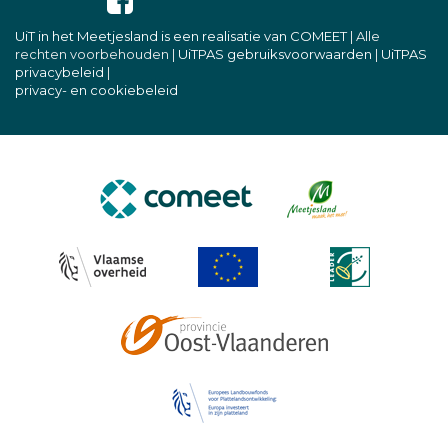
UiT in het Meetjesland is een realisatie van COMEET
| Alle
rechten voorbehouden |
UiTPAS gebruiksvoorwaarden
|
UiTPAS
privacybeleid
|
privacy- en cookiebeleid